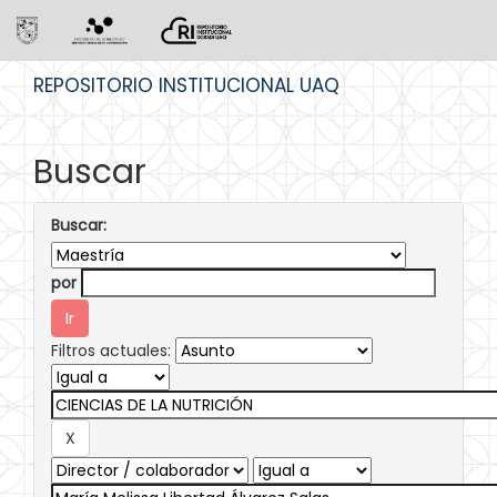
Skip
REPOSITORIO INSTITUCIONAL UAQ
navigation
Buscar
Buscar:
por
Filtros actuales: