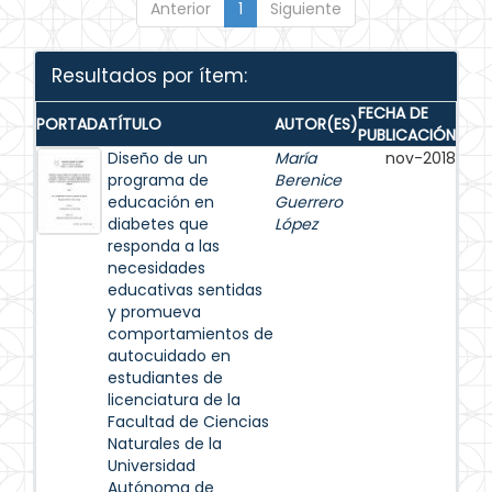
Anterior
1
Siguiente
Resultados por ítem:
FECHA DE
PORTADA
TÍTULO
AUTOR(ES)
PUBLICACIÓN
Diseño de un
María
nov-2018
programa de
Berenice
educación en
Guerrero
diabetes que
López
responda a las
necesidades
educativas sentidas
y promueva
comportamientos de
autocuidado en
estudiantes de
licenciatura de la
Facultad de Ciencias
Naturales de la
Universidad
Autónoma de