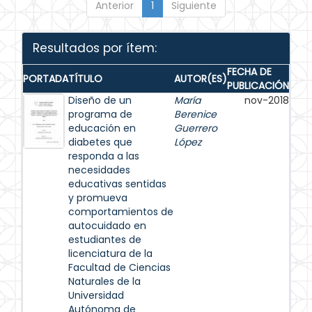
Anterior
1
Siguiente
Resultados por ítem:
FECHA DE
PORTADA
TÍTULO
AUTOR(ES)
PUBLICACIÓN
Diseño de un
María
nov-2018
programa de
Berenice
educación en
Guerrero
diabetes que
López
responda a las
necesidades
educativas sentidas
y promueva
comportamientos de
autocuidado en
estudiantes de
licenciatura de la
Facultad de Ciencias
Naturales de la
Universidad
Autónoma de