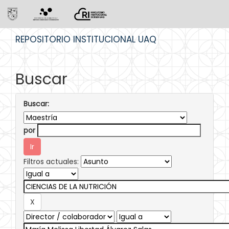
Skip
REPOSITORIO INSTITUCIONAL UAQ
navigation
Buscar
Buscar:
por
Filtros actuales: