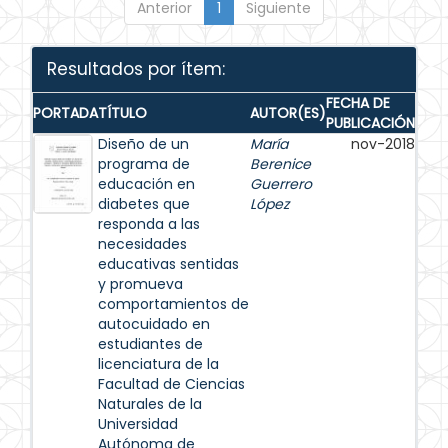
Anterior
1
Siguiente
Resultados por ítem:
FECHA DE
PORTADA
TÍTULO
AUTOR(ES)
PUBLICACIÓN
Diseño de un
María
nov-2018
programa de
Berenice
educación en
Guerrero
diabetes que
López
responda a las
necesidades
educativas sentidas
y promueva
comportamientos de
autocuidado en
estudiantes de
licenciatura de la
Facultad de Ciencias
Naturales de la
Universidad
Autónoma de