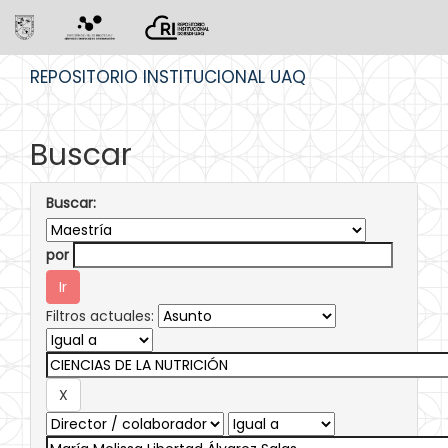
Skip
REPOSITORIO INSTITUCIONAL UAQ
navigation
Buscar
Buscar:
por
Filtros actuales: