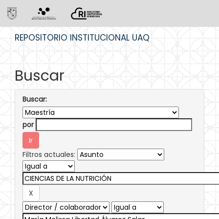
Skip
REPOSITORIO INSTITUCIONAL UAQ
navigation
Buscar
Buscar:
por
Filtros actuales: