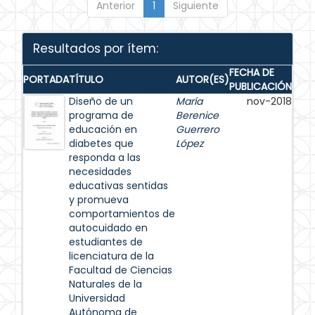
Anterior
1
Siguiente
Resultados por ítem:
FECHA DE
PORTADA
TÍTULO
AUTOR(ES)
PUBLICACIÓN
Diseño de un
María
nov-2018
programa de
Berenice
educación en
Guerrero
diabetes que
López
responda a las
necesidades
educativas sentidas
y promueva
comportamientos de
autocuidado en
estudiantes de
licenciatura de la
Facultad de Ciencias
Naturales de la
Universidad
Autónoma de