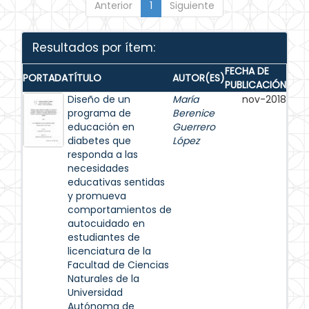
Anterior
1
Siguiente
Resultados por ítem:
FECHA DE
PORTADA
TÍTULO
AUTOR(ES)
PUBLICACIÓN
Diseño de un
María
nov-2018
programa de
Berenice
educación en
Guerrero
diabetes que
López
responda a las
necesidades
educativas sentidas
y promueva
comportamientos de
autocuidado en
estudiantes de
licenciatura de la
Facultad de Ciencias
Naturales de la
Universidad
Autónoma de