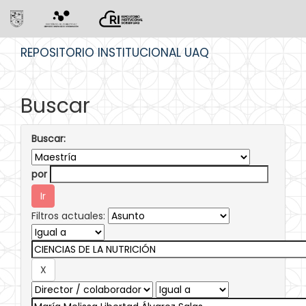
Skip
REPOSITORIO INSTITUCIONAL UAQ
navigation
Buscar
Buscar:
por
Filtros actuales: