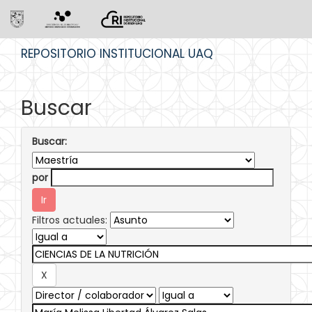
Skip
REPOSITORIO INSTITUCIONAL UAQ
navigation
Buscar
Buscar:
por
Filtros actuales: