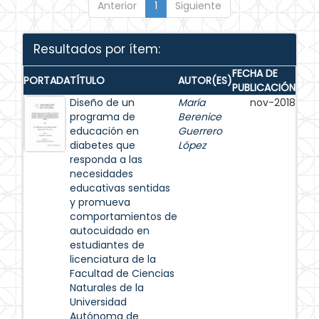
Anterior
1
Siguiente
Resultados por ítem:
FECHA DE
PORTADA
TÍTULO
AUTOR(ES)
PUBLICACIÓN
Diseño de un
María
nov-2018
programa de
Berenice
educación en
Guerrero
diabetes que
López
responda a las
necesidades
educativas sentidas
y promueva
comportamientos de
autocuidado en
estudiantes de
licenciatura de la
Facultad de Ciencias
Naturales de la
Universidad
Autónoma de