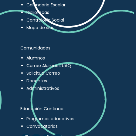
Calendario Escolar
Bibliotecas
Contraloría Social
Mapa de sitio
Comunidades
Alumnos
Correo Alumnos UAQ
Solicitud Correo
Docentes
Administrativos
Educación Continua
Programas educativos
Convocatorias