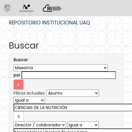
Skip
REPOSITORIO INSTITUCIONAL UAQ
navigation
Buscar
Buscar:
por
Filtros actuales: