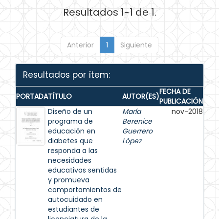
Resultados 1-1 de 1.
Anterior
1
Siguiente
Resultados por ítem:
FECHA DE
PORTADA
TÍTULO
AUTOR(ES)
PUBLICACIÓN
Diseño de un
María
nov-2018
programa de
Berenice
educación en
Guerrero
diabetes que
López
responda a las
necesidades
educativas sentidas
y promueva
comportamientos de
autocuidado en
estudiantes de