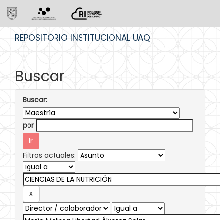
Skip
REPOSITORIO INSTITUCIONAL UAQ
navigation
Buscar
Buscar:
por
Filtros actuales: