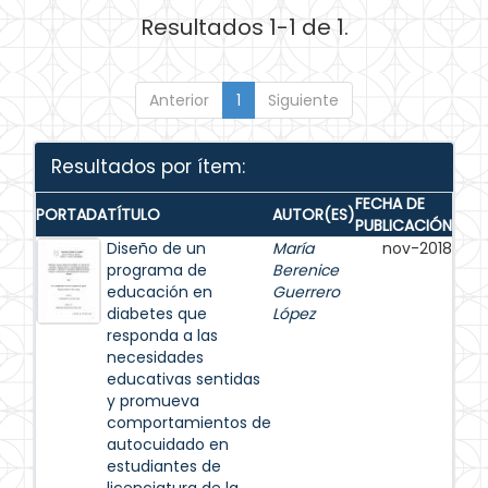
Resultados 1-1 de 1.
Anterior
1
Siguiente
Resultados por ítem:
FECHA DE
PORTADA
TÍTULO
AUTOR(ES)
PUBLICACIÓN
Diseño de un
María
nov-2018
programa de
Berenice
educación en
Guerrero
diabetes que
López
responda a las
necesidades
educativas sentidas
y promueva
comportamientos de
autocuidado en
estudiantes de