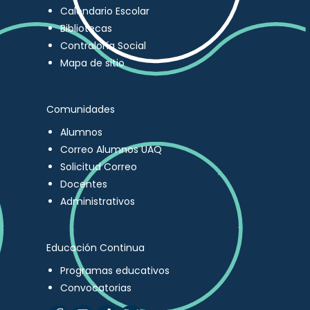
Calendario Escolar
Bibliotecas
Contraloría Social
Mapa de sitio
Comunidades
Alumnos
Correo Alumnos UAQ
Solicitud Correo
Docentes
Administrativos
Educación Continua
Programas educativos
Convocatorias