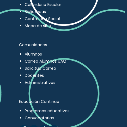
Calendario Escolar
Bibliotecas
Contraloría Social
Mapa de sitio
Comunidades
Alumnos
Correo Alumnos UAQ
Solicitud Correo
Docentes
Administrativos
Educación Continua
Programas educativos
Convocatorias