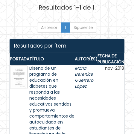
Resultados 1-1 de 1.
Anterior
1
Siguiente
Resultados por ítem:
FECHA DE
PORTADA
TÍTULO
AUTOR(ES)
PUBLICACIÓN
Diseño de un
María
nov-2018
programa de
Berenice
educación en
Guerrero
diabetes que
López
responda a las
necesidades
educativas sentidas
y promueva
comportamientos de
autocuidado en
estudiantes de