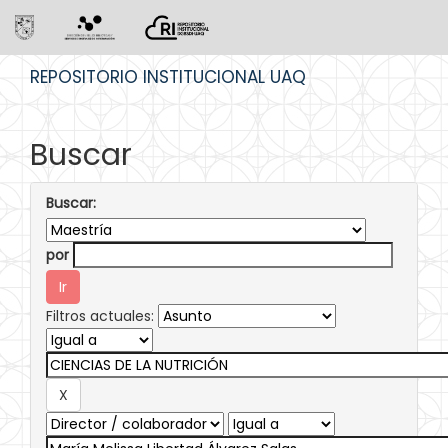
Skip
REPOSITORIO INSTITUCIONAL UAQ
navigation
Buscar
Buscar:
por
Filtros actuales: