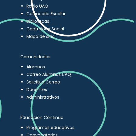
Radio UAQ
Calendario Escolar
Bibliotecas
Contraloría Social
Mapa de sitio
Comunidades
Alumnos
Correo Alumnos UAQ
Solicitud Correo
Docentes
Administrativos
Educación Continua
Programas educativos
Convocatorias