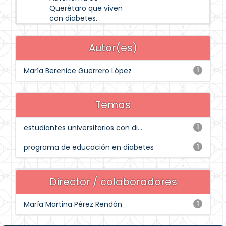
Querétaro que viven
con diabetes.
Autor(es)
María Berenice Guerrero López
1
Temas
estudiantes universitarios con di...
1
programa de educación en diabetes
1
Director / colaboradores
María Martina Pérez Rendón
1