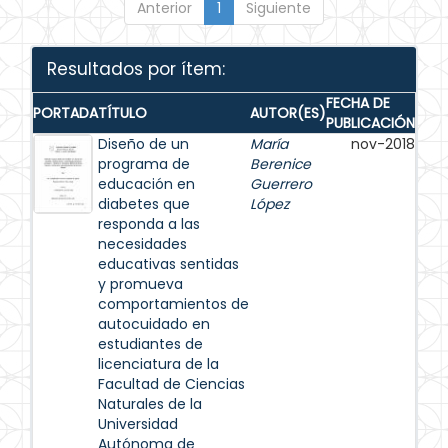
Anterior
1
Siguiente
Resultados por ítem:
FECHA DE
PORTADA
TÍTULO
AUTOR(ES)
PUBLICACIÓN
Diseño de un
María
nov-2018
programa de
Berenice
educación en
Guerrero
diabetes que
López
responda a las
necesidades
educativas sentidas
y promueva
comportamientos de
autocuidado en
estudiantes de
licenciatura de la
Facultad de Ciencias
Naturales de la
Universidad
Autónoma de