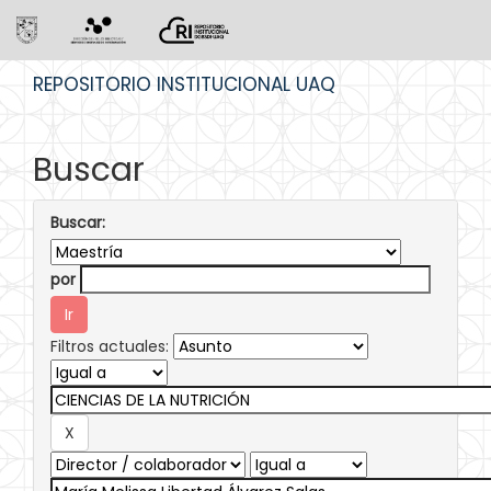
Skip
REPOSITORIO INSTITUCIONAL UAQ
navigation
Buscar
Buscar:
por
Filtros actuales: