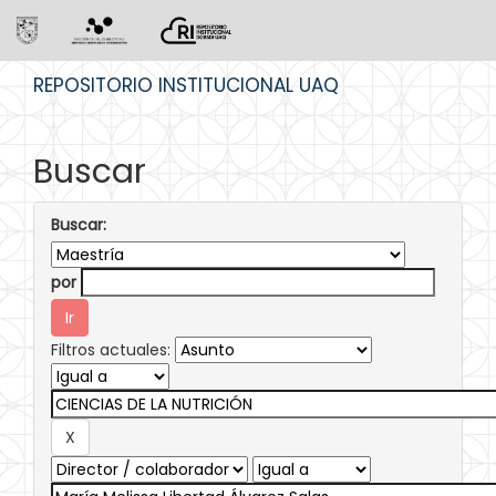
Skip
REPOSITORIO INSTITUCIONAL UAQ
navigation
Buscar
Buscar:
por
Filtros actuales: