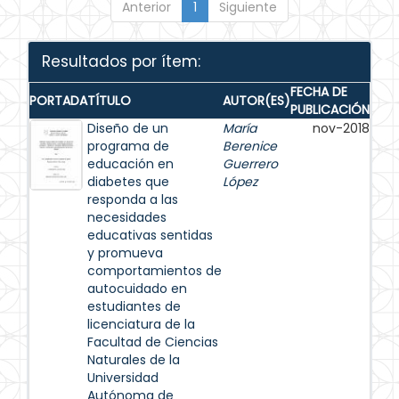
Anterior
1
Siguiente
Resultados por ítem:
FECHA DE
PORTADA
TÍTULO
AUTOR(ES)
PUBLICACIÓN
Diseño de un
María
nov-2018
programa de
Berenice
educación en
Guerrero
diabetes que
López
responda a las
necesidades
educativas sentidas
y promueva
comportamientos de
autocuidado en
estudiantes de
licenciatura de la
Facultad de Ciencias
Naturales de la
Universidad
Autónoma de