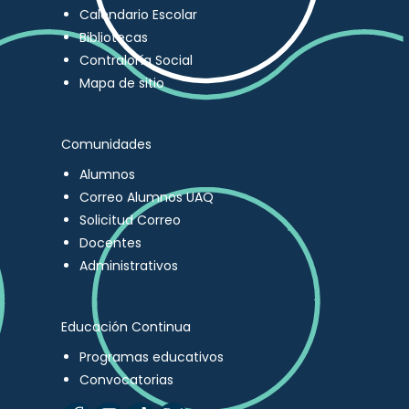
Calendario Escolar
Bibliotecas
Contraloría Social
Mapa de sitio
Comunidades
Alumnos
Correo Alumnos UAQ
Solicitud Correo
Docentes
Administrativos
Educación Continua
Programas educativos
Convocatorias