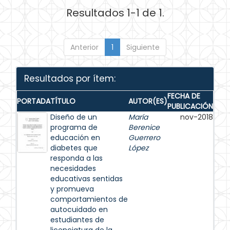
Resultados 1-1 de 1.
Anterior
1
Siguiente
Resultados por ítem:
FECHA DE
PORTADA
TÍTULO
AUTOR(ES)
PUBLICACIÓN
Diseño de un
María
nov-2018
programa de
Berenice
educación en
Guerrero
diabetes que
López
responda a las
necesidades
educativas sentidas
y promueva
comportamientos de
autocuidado en
estudiantes de