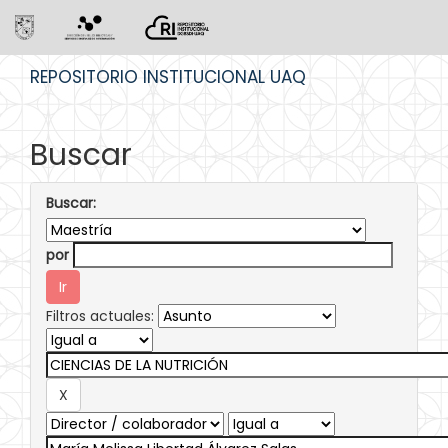
Skip
REPOSITORIO INSTITUCIONAL UAQ
navigation
Buscar
Buscar:
por
Filtros actuales: