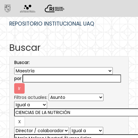
Skip
REPOSITORIO INSTITUCIONAL UAQ
navigation
Buscar
Buscar:
por
Filtros actuales: