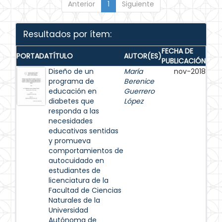
Anterior
1
Siguiente
Resultados por ítem:
FECHA DE
PORTADA
TÍTULO
AUTOR(ES)
PUBLICACIÓN
Diseño de un
María
nov-2018
programa de
Berenice
educación en
Guerrero
diabetes que
López
responda a las
necesidades
educativas sentidas
y promueva
comportamientos de
autocuidado en
estudiantes de
licenciatura de la
Facultad de Ciencias
Naturales de la
Universidad
Autónoma de