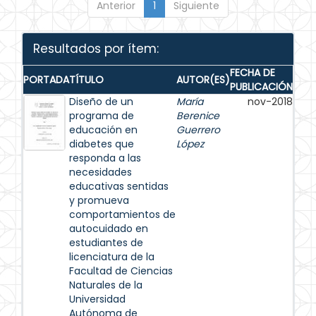
Anterior
1
Siguiente
Resultados por ítem:
FECHA DE
PORTADA
TÍTULO
AUTOR(ES)
PUBLICACIÓN
Diseño de un
María
nov-2018
programa de
Berenice
educación en
Guerrero
diabetes que
López
responda a las
necesidades
educativas sentidas
y promueva
comportamientos de
autocuidado en
estudiantes de
licenciatura de la
Facultad de Ciencias
Naturales de la
Universidad
Autónoma de