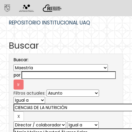
Skip
REPOSITORIO INSTITUCIONAL UAQ
navigation
Buscar
Buscar:
por
Filtros actuales: