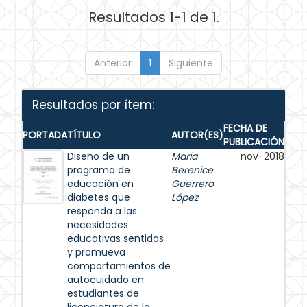
Resultados 1-1 de 1.
Anterior
1
Siguiente
Resultados por ítem:
FECHA DE
PORTADA
TÍTULO
AUTOR(ES)
PUBLICACIÓN
Diseño de un
María
nov-2018
programa de
Berenice
educación en
Guerrero
diabetes que
López
responda a las
necesidades
educativas sentidas
y promueva
comportamientos de
autocuidado en
estudiantes de