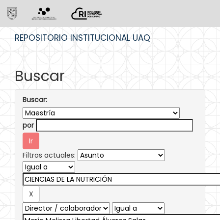
Skip
REPOSITORIO INSTITUCIONAL UAQ
navigation
Buscar
Buscar:
por
Filtros actuales: