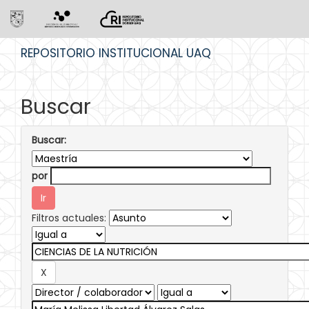
Skip
REPOSITORIO INSTITUCIONAL UAQ
navigation
Buscar
Buscar:
por
Filtros actuales: