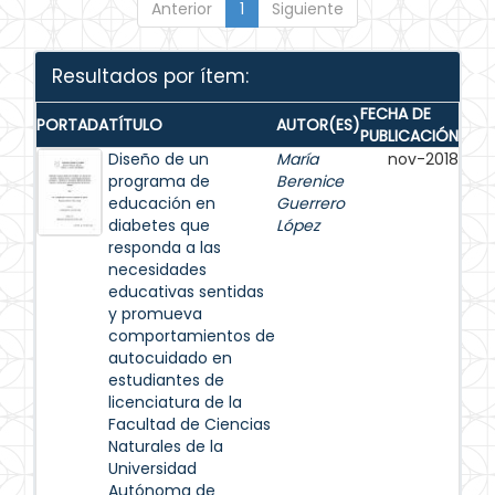
Anterior
1
Siguiente
Resultados por ítem:
FECHA DE
PORTADA
TÍTULO
AUTOR(ES)
PUBLICACIÓN
Diseño de un
María
nov-2018
programa de
Berenice
educación en
Guerrero
diabetes que
López
responda a las
necesidades
educativas sentidas
y promueva
comportamientos de
autocuidado en
estudiantes de
licenciatura de la
Facultad de Ciencias
Naturales de la
Universidad
Autónoma de