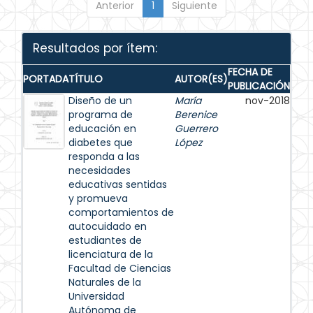
Anterior
1
Siguiente
Resultados por ítem:
FECHA DE
PORTADA
TÍTULO
AUTOR(ES)
PUBLICACIÓN
Diseño de un
María
nov-2018
programa de
Berenice
educación en
Guerrero
diabetes que
López
responda a las
necesidades
educativas sentidas
y promueva
comportamientos de
autocuidado en
estudiantes de
licenciatura de la
Facultad de Ciencias
Naturales de la
Universidad
Autónoma de