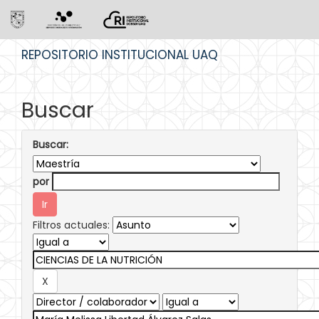
Skip
REPOSITORIO INSTITUCIONAL UAQ
navigation
Buscar
Buscar:
por
Filtros actuales: