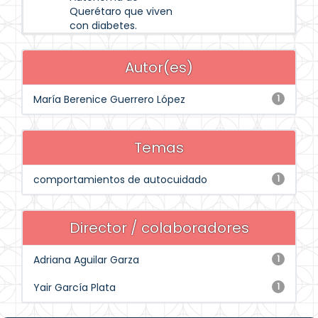
Querétaro que viven
con diabetes.
Autor(es)
María Berenice Guerrero López
1
Temas
comportamientos de autocuidado
1
Director / colaboradores
Adriana Aguilar Garza
1
Yair García Plata
1