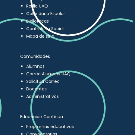
Radio UAQ
Calendario Escolar
Bibliotecas
Contraloría Social
Mapa de sitio
Comunidades
Alumnos
Correo Alumnos UAQ
Solicitud Correo
Docentes
Administrativos
Educación Continua
Programas educativos
Convocatorias