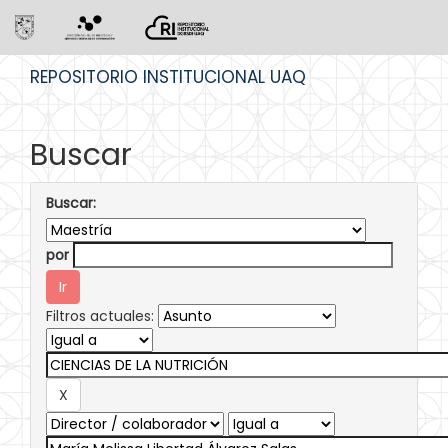
Skip
REPOSITORIO INSTITUCIONAL UAQ
navigation
Buscar
Buscar:
por
Filtros actuales: