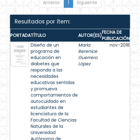
Anterior
1
Siguiente
Resultados por ítem:
FECHA DE
PORTADA
TÍTULO
AUTOR(ES)
PUBLICACIÓN
Diseño de un
María
nov-2018
programa de
Berenice
educación en
Guerrero
diabetes que
López
responda a las
necesidades
educativas sentidas
y promueva
comportamientos de
autocuidado en
estudiantes de
licenciatura de la
Facultad de Ciencias
Naturales de la
Universidad
Autónoma de