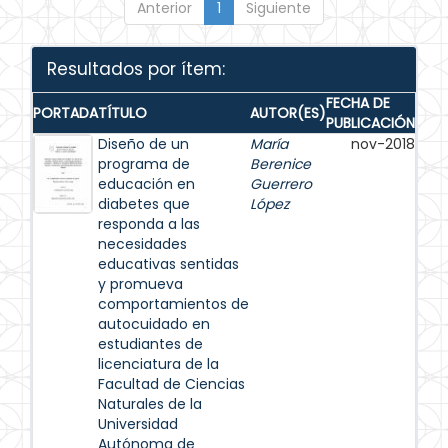
Anterior
1
Siguiente
Resultados por ítem:
FECHA DE
PORTADA
TÍTULO
AUTOR(ES)
PUBLICACIÓN
Diseño de un
María
nov-2018
programa de
Berenice
educación en
Guerrero
diabetes que
López
responda a las
necesidades
educativas sentidas
y promueva
comportamientos de
autocuidado en
estudiantes de
licenciatura de la
Facultad de Ciencias
Naturales de la
Universidad
Autónoma de