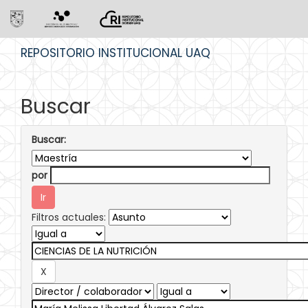
Skip
REPOSITORIO INSTITUCIONAL UAQ
navigation
Buscar
Buscar:
por
Filtros actuales: