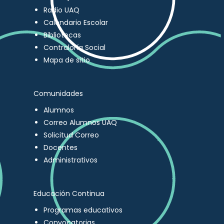
Radio UAQ
Calendario Escolar
Bibliotecas
Contraloría Social
Mapa de sitio
Comunidades
Alumnos
Correo Alumnos UAQ
Solicitud Correo
Docentes
Administrativos
Educación Continua
Programas educativos
Convocatorias