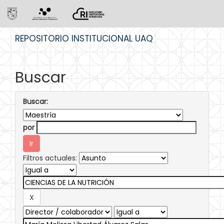
Skip
REPOSITORIO INSTITUCIONAL UAQ
navigation
Buscar
Buscar:
por
Filtros actuales: