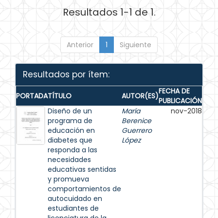
Resultados 1-1 de 1.
Anterior
1
Siguiente
Resultados por ítem:
FECHA DE
PORTADA
TÍTULO
AUTOR(ES)
PUBLICACIÓN
Diseño de un
María
nov-2018
programa de
Berenice
educación en
Guerrero
diabetes que
López
responda a las
necesidades
educativas sentidas
y promueva
comportamientos de
autocuidado en
estudiantes de