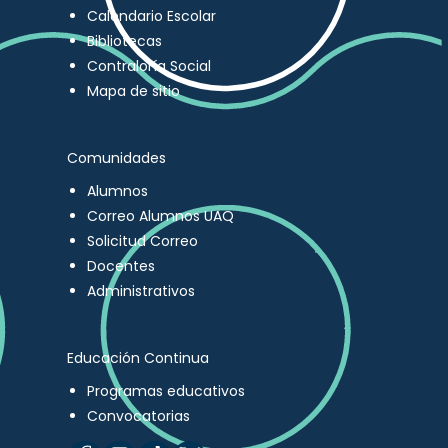
Calendario Escolar
Bibliotecas
Contraloría Social
Mapa de sitio
Comunidades
Alumnos
Correo Alumnos UAQ
Solicitud Correo
Docentes
Administrativos
Educación Continua
Programas educativos
Convocatorias