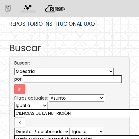
Skip
REPOSITORIO INSTITUCIONAL UAQ
navigation
Buscar
Buscar:
por
Filtros actuales: