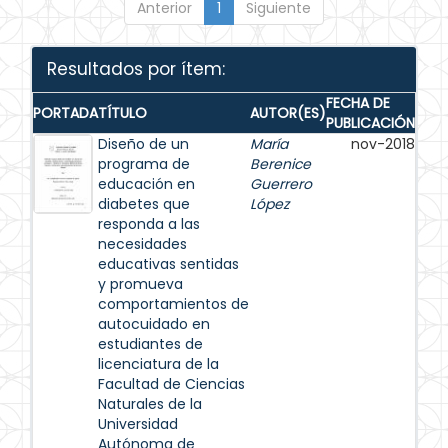
Anterior
1
Siguiente
Resultados por ítem:
FECHA DE
PORTADA
TÍTULO
AUTOR(ES)
PUBLICACIÓN
Diseño de un
María
nov-2018
programa de
Berenice
educación en
Guerrero
diabetes que
López
responda a las
necesidades
educativas sentidas
y promueva
comportamientos de
autocuidado en
estudiantes de
licenciatura de la
Facultad de Ciencias
Naturales de la
Universidad
Autónoma de