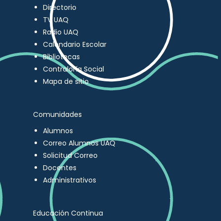
Directorio
TV UAQ
Radio UAQ
Calendario Escolar
Bibliotecas
Contraloría Social
Mapa de sitio
Comunidades
Alumnos
Correo Alumnos UAQ
Solicitud Correo
Docentes
Administrativos
Educación Continua