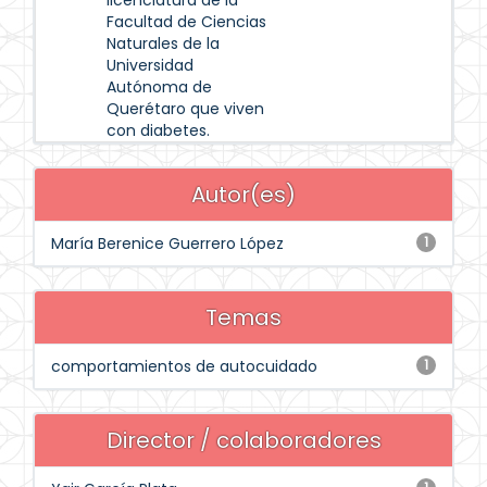
licenciatura de la
Facultad de Ciencias
Naturales de la
Universidad
Autónoma de
Querétaro que viven
con diabetes.
Autor(es)
María Berenice Guerrero López
1
Temas
comportamientos de autocuidado
1
Director / colaboradores