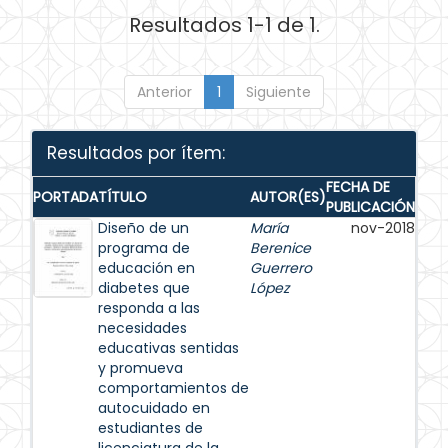
Resultados 1-1 de 1.
Anterior
1
Siguiente
Resultados por ítem:
FECHA DE
PORTADA
TÍTULO
AUTOR(ES)
PUBLICACIÓN
Diseño de un
María
nov-2018
programa de
Berenice
educación en
Guerrero
diabetes que
López
responda a las
necesidades
educativas sentidas
y promueva
comportamientos de
autocuidado en
estudiantes de