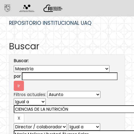
Skip
REPOSITORIO INSTITUCIONAL UAQ
navigation
Buscar
Buscar:
por
Filtros actuales: