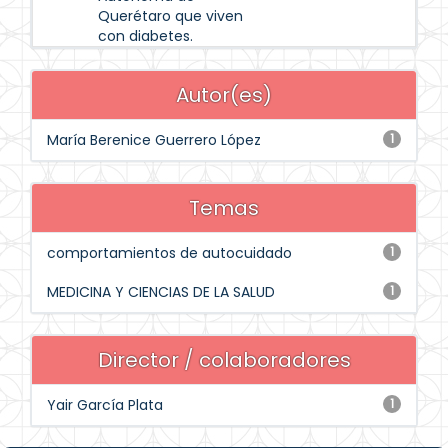
Querétaro que viven
con diabetes.
Autor(es)
María Berenice Guerrero López
1
Temas
comportamientos de autocuidado
1
MEDICINA Y CIENCIAS DE LA SALUD
1
Director / colaboradores
Yair García Plata
1