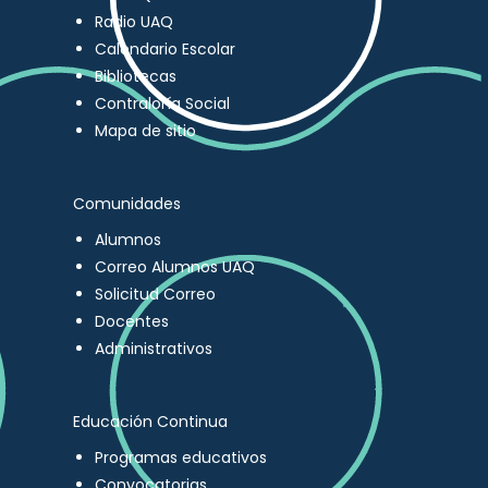
Radio UAQ
Calendario Escolar
Bibliotecas
Contraloría Social
Mapa de sitio
Comunidades
Alumnos
Correo Alumnos UAQ
Solicitud Correo
Docentes
Administrativos
Educación Continua
Programas educativos
Convocatorias