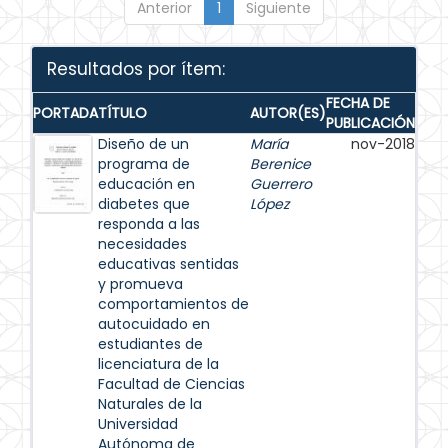
Anterior
1
Siguiente
Resultados por ítem:
FECHA DE
PORTADA
TÍTULO
AUTOR(ES)
PUBLICACIÓN
Diseño de un
María
nov-2018
programa de
Berenice
educación en
Guerrero
diabetes que
López
responda a las
necesidades
educativas sentidas
y promueva
comportamientos de
autocuidado en
estudiantes de
licenciatura de la
Facultad de Ciencias
Naturales de la
Universidad
Autónoma de