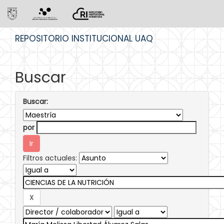
Skip
REPOSITORIO INSTITUCIONAL UAQ
navigation
Buscar
Buscar:
por
Filtros actuales: