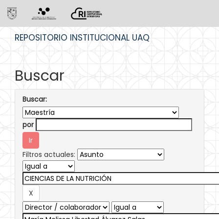
Skip
REPOSITORIO INSTITUCIONAL UAQ
navigation
Buscar
Buscar:
por
Filtros actuales: