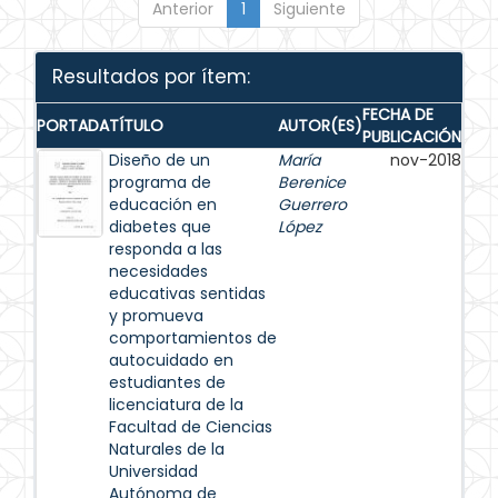
Anterior
1
Siguiente
Resultados por ítem:
FECHA DE
PORTADA
TÍTULO
AUTOR(ES)
PUBLICACIÓN
Diseño de un
María
nov-2018
programa de
Berenice
educación en
Guerrero
diabetes que
López
responda a las
necesidades
educativas sentidas
y promueva
comportamientos de
autocuidado en
estudiantes de
licenciatura de la
Facultad de Ciencias
Naturales de la
Universidad
Autónoma de