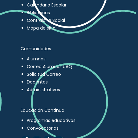
Calendario Escolar
Bibliotecas
Contraloría Social
Mapa de sitio
Comunidades
Alumnos
Correo Alumnos UAQ
Solicitud Correo
Docentes
Administrativos
Educación Continua
Programas educativos
Convocatorias