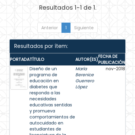
Resultados 1-1 de 1.
Anterior
1
Siguiente
Resultados por ítem:
FECHA DE
PORTADA
TÍTULO
AUTOR(ES)
PUBLICACIÓN
Diseño de un
María
nov-2018
programa de
Berenice
educación en
Guerrero
diabetes que
López
responda a las
necesidades
educativas sentidas
y promueva
comportamientos de
autocuidado en
estudiantes de