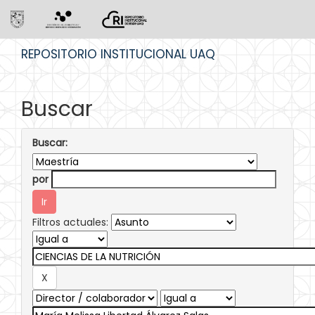
Skip
REPOSITORIO INSTITUCIONAL UAQ
navigation
Buscar
Buscar:
por
Filtros actuales: