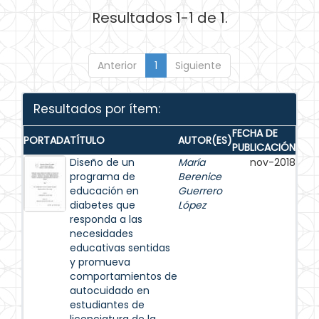
Resultados 1-1 de 1.
Anterior
1
Siguiente
Resultados por ítem:
FECHA DE
PORTADA
TÍTULO
AUTOR(ES)
PUBLICACIÓN
Diseño de un
María
nov-2018
programa de
Berenice
educación en
Guerrero
diabetes que
López
responda a las
necesidades
educativas sentidas
y promueva
comportamientos de
autocuidado en
estudiantes de