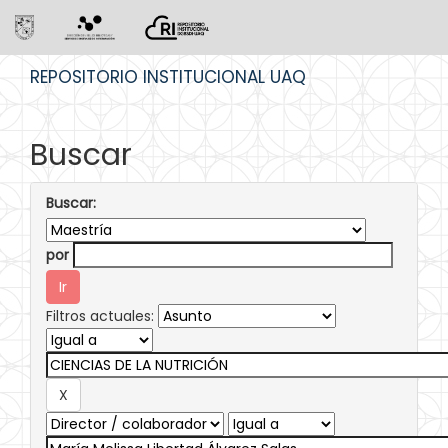
Skip
REPOSITORIO INSTITUCIONAL UAQ
navigation
Buscar
Buscar:
por
Filtros actuales: