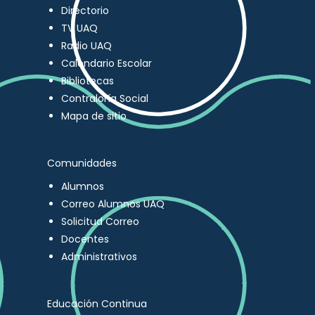
Directorio
TV UAQ
Radio UAQ
Calendario Escolar
Bibliotecas
Contraloría Social
Mapa de sitio
Comunidades
Alumnos
Correo Alumnos UAQ
Solicitud Correo
Docentes
Administrativos
Educación Continua