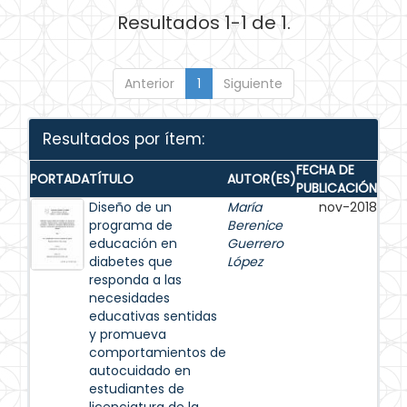
Resultados 1-1 de 1.
Anterior
1
Siguiente
Resultados por ítem:
FECHA DE
PORTADA
TÍTULO
AUTOR(ES)
PUBLICACIÓN
Diseño de un
María
nov-2018
programa de
Berenice
educación en
Guerrero
diabetes que
López
responda a las
necesidades
educativas sentidas
y promueva
comportamientos de
autocuidado en
estudiantes de