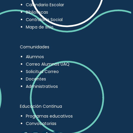
Calendario Escolar
Bibliotecas
Contraloría Social
Mapa de sitio
Comunidades
Alumnos
Correo Alumnos UAQ
Solicitud Correo
Docentes
Administrativos
Educación Continua
Programas educativos
Convocatorias