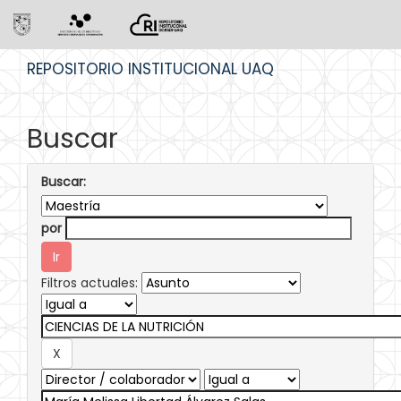
Skip
REPOSITORIO INSTITUCIONAL UAQ
navigation
Buscar
Buscar:
por
Filtros actuales: