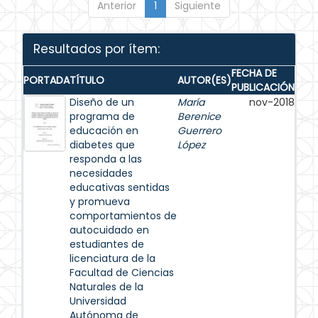
Anterior
1
Siguiente
Resultados por ítem:
FECHA DE
PORTADA
TÍTULO
AUTOR(ES)
PUBLICACIÓN
Diseño de un
María
nov-2018
programa de
Berenice
educación en
Guerrero
diabetes que
López
responda a las
necesidades
educativas sentidas
y promueva
comportamientos de
autocuidado en
estudiantes de
licenciatura de la
Facultad de Ciencias
Naturales de la
Universidad
Autónoma de