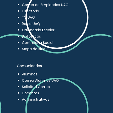
Correo de Empleados UAQ
Directorio
TV UAQ
Radio UAQ
Calendario Escolar
Bibliotecas
Contraloría Social
Mapa de sitio
Comunidades
Alumnos
Correo Alumnos UAQ
Solicitud Correo
Docentes
Administrativos