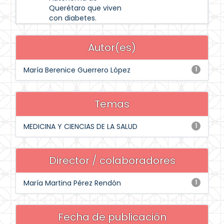
Querétaro que viven
con diabetes.
Autor(es)
María Berenice Guerrero López
1
Temas
MEDICINA Y CIENCIAS DE LA SALUD
1
Director / colaboradores
María Martina Pérez Rendón
1
Fecha de publicación