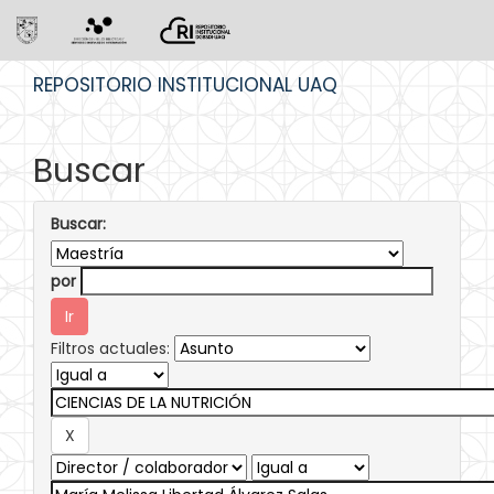
Skip
REPOSITORIO INSTITUCIONAL UAQ
navigation
Buscar
Buscar:
por
Filtros actuales: