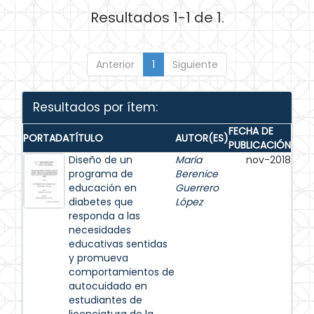
Resultados 1-1 de 1.
Anterior
1
Siguiente
Resultados por ítem:
FECHA DE
PORTADA
TÍTULO
AUTOR(ES)
PUBLICACIÓN
Diseño de un
María
nov-2018
programa de
Berenice
educación en
Guerrero
diabetes que
López
responda a las
necesidades
educativas sentidas
y promueva
comportamientos de
autocuidado en
estudiantes de