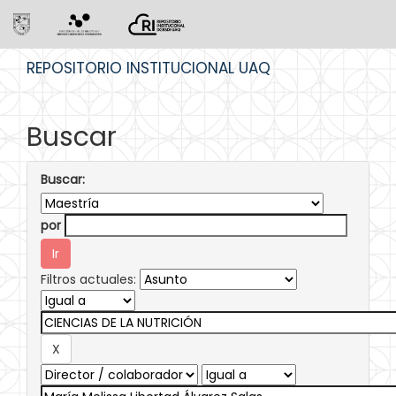
Skip
REPOSITORIO INSTITUCIONAL UAQ
navigation
Buscar
Buscar:
por
Filtros actuales: