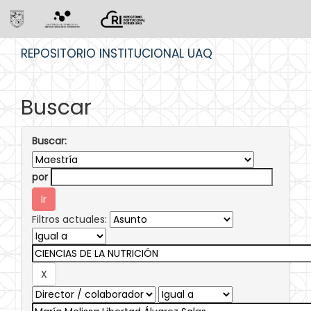
Skip
REPOSITORIO INSTITUCIONAL UAQ
navigation
Buscar
Buscar:
por
Filtros actuales: