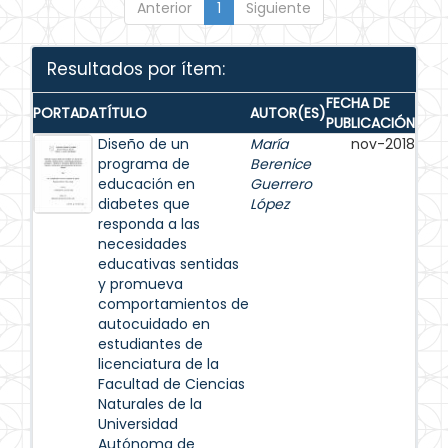
Anterior
1
Siguiente
Resultados por ítem:
FECHA DE
PORTADA
TÍTULO
AUTOR(ES)
PUBLICACIÓN
Diseño de un
María
nov-2018
programa de
Berenice
educación en
Guerrero
diabetes que
López
responda a las
necesidades
educativas sentidas
y promueva
comportamientos de
autocuidado en
estudiantes de
licenciatura de la
Facultad de Ciencias
Naturales de la
Universidad
Autónoma de