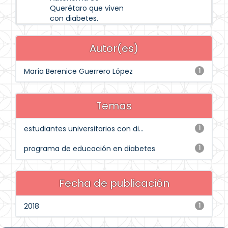
Querétaro que viven
con diabetes.
Autor(es)
María Berenice Guerrero López
1
Temas
estudiantes universitarios con di...
1
programa de educación en diabetes
1
Fecha de publicación
2018
1