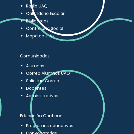
Radio UAQ
Calendario Escolar
Bibliotecas
Contraloría Social
Mapa de sitio
Comunidades
Alumnos
Correo Alumnos UAQ
Solicitud Correo
Docentes
Administrativos
Educación Continua
Programas educativos
Convocatorias