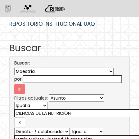
Skip
REPOSITORIO INSTITUCIONAL UAQ
navigation
Buscar
Buscar:
por
Filtros actuales: