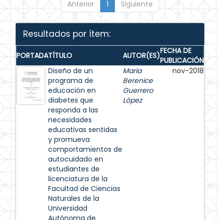
Anterior
1
Siguiente
Resultados por ítem:
FECHA DE
PORTADA
TÍTULO
AUTOR(ES)
PUBLICACIÓN
Diseño de un
María
nov-2018
programa de
Berenice
educación en
Guerrero
diabetes que
López
responda a las
necesidades
educativas sentidas
y promueva
comportamientos de
autocuidado en
estudiantes de
licenciatura de la
Facultad de Ciencias
Naturales de la
Universidad
Autónoma de