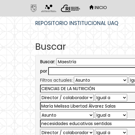
INICIO
Skip
REPOSITORIO INSTITUCIONAL UAQ
navigation
Buscar
Buscar:
por
Filtros actuales: