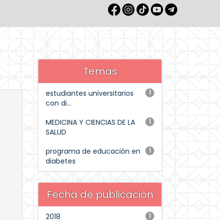
Temas
estudiantes universitarios
1
con di...
MEDICINA Y CIENCIAS DE LA
1
SALUD
programa de educación en
1
diabetes
Fecha de publicación
2018
1