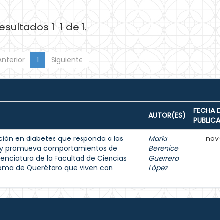
esultados 1-1 de 1.
Anterior
1
Siguiente
FECHA 
AUTOR(ES)
PUBLIC
ión en diabetes que responda a las
María
nov
s y promueva comportamientos de
Berenice
enciatura de la Facultad de Ciencias
Guerrero
noma de Querétaro que viven con
López