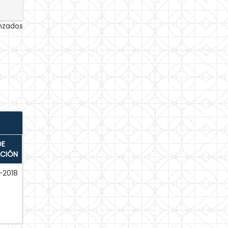
anzados
DE
ACIÓN
-2018