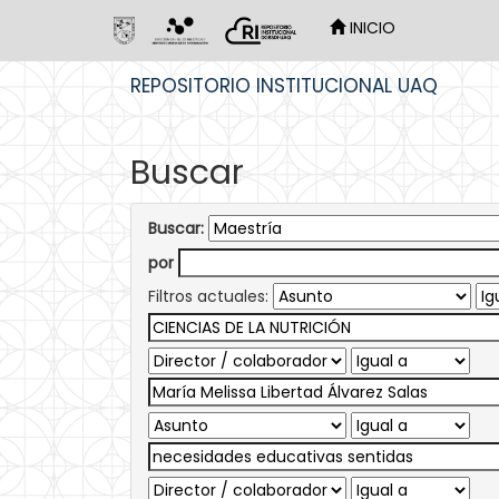
INICIO
Skip
REPOSITORIO INSTITUCIONAL UAQ
navigation
Buscar
Buscar:
por
Filtros actuales: