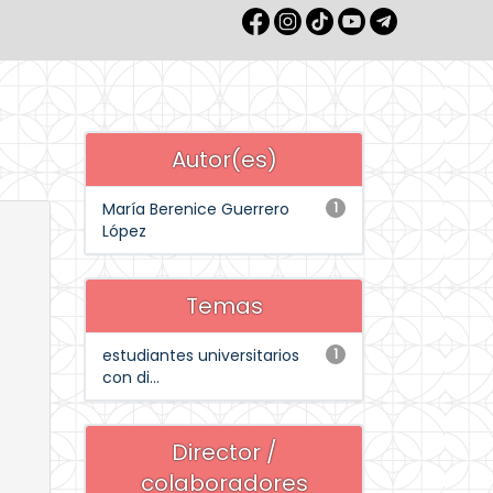
Autor(es)
María Berenice Guerrero
1
López
Temas
estudiantes universitarios
1
con di...
Director /
colaboradores