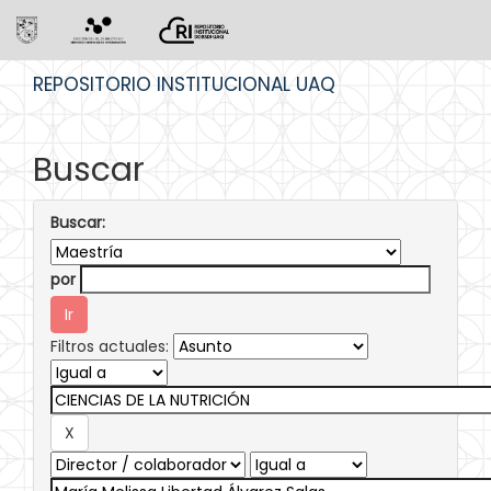
Skip
REPOSITORIO INSTITUCIONAL UAQ
navigation
Buscar
Buscar:
por
Filtros actuales: