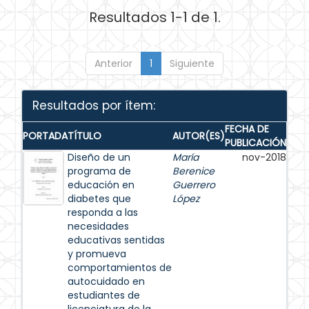
Resultados 1-1 de 1.
Anterior
1
Siguiente
Resultados por ítem:
FECHA DE
PORTADA
TÍTULO
AUTOR(ES)
PUBLICACIÓN
Diseño de un
María
nov-2018
programa de
Berenice
educación en
Guerrero
diabetes que
López
responda a las
necesidades
educativas sentidas
y promueva
comportamientos de
autocuidado en
estudiantes de