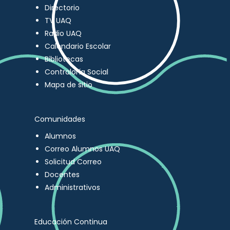
Directorio
TV UAQ
Radio UAQ
Calendario Escolar
Bibliotecas
Contraloría Social
Mapa de sitio
Comunidades
Alumnos
Correo Alumnos UAQ
Solicitud Correo
Docentes
Administrativos
Educación Continua