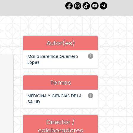
Autor(es)
María Berenice Guerrero
1
López
Temas
MEDICINA Y CIENCIAS DE LA
1
SALUD
Director /
colaboradores