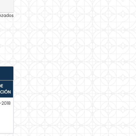
anzados
DE
ACIÓN
-2018