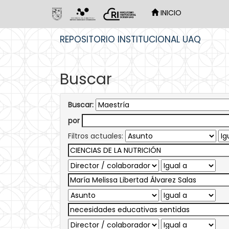
INICIO
Skip
REPOSITORIO INSTITUCIONAL UAQ
navigation
Buscar
Buscar:
por
Filtros actuales: