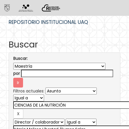
Skip
REPOSITORIO INSTITUCIONAL UAQ
navigation
Buscar
Buscar:
por
Filtros actuales: