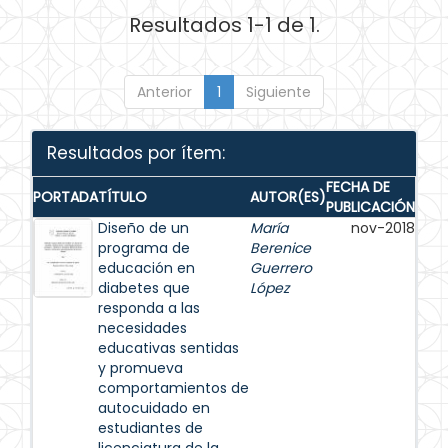
Resultados 1-1 de 1.
Anterior
1
Siguiente
Resultados por ítem:
FECHA DE
PORTADA
TÍTULO
AUTOR(ES)
PUBLICACIÓN
Diseño de un
María
nov-2018
programa de
Berenice
educación en
Guerrero
diabetes que
López
responda a las
necesidades
educativas sentidas
y promueva
comportamientos de
autocuidado en
estudiantes de