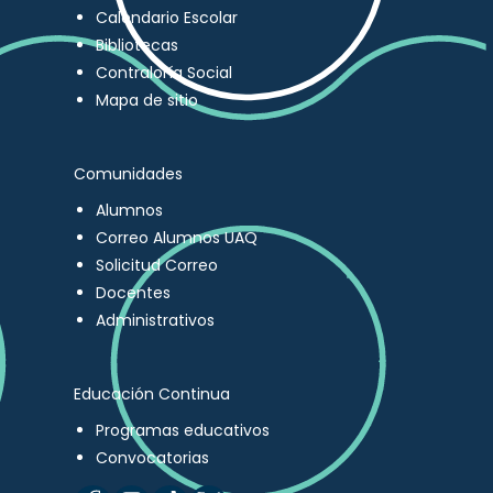
Calendario Escolar
Bibliotecas
Contraloría Social
Mapa de sitio
Comunidades
Alumnos
Correo Alumnos UAQ
Solicitud Correo
Docentes
Administrativos
Educación Continua
Programas educativos
Convocatorias