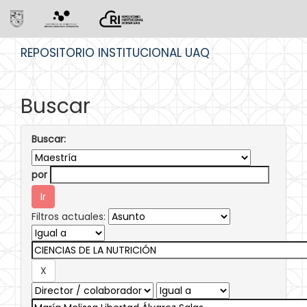
Skip
REPOSITORIO INSTITUCIONAL UAQ
navigation
Buscar
Buscar:
por
Filtros actuales: