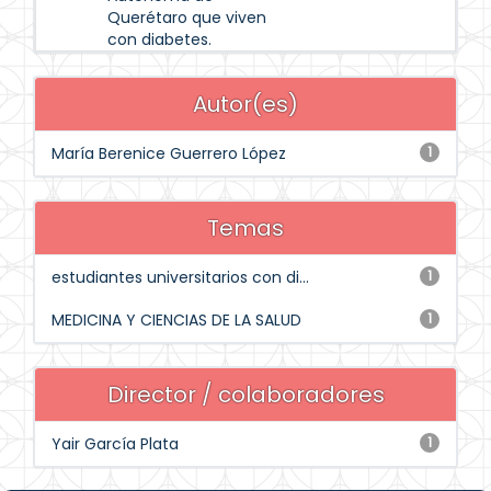
Querétaro que viven
con diabetes.
Autor(es)
María Berenice Guerrero López
1
Temas
estudiantes universitarios con di...
1
MEDICINA Y CIENCIAS DE LA SALUD
1
Director / colaboradores
Yair García Plata
1