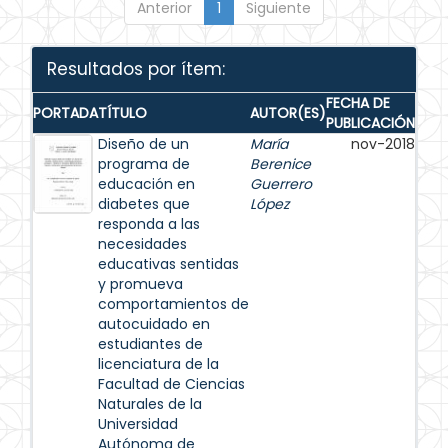
Anterior
1
Siguiente
Resultados por ítem:
FECHA DE
PORTADA
TÍTULO
AUTOR(ES)
PUBLICACIÓN
Diseño de un
María
nov-2018
programa de
Berenice
educación en
Guerrero
diabetes que
López
responda a las
necesidades
educativas sentidas
y promueva
comportamientos de
autocuidado en
estudiantes de
licenciatura de la
Facultad de Ciencias
Naturales de la
Universidad
Autónoma de