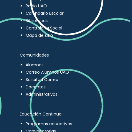
Radio UAQ
Calendario Escolar
Bibliotecas
Contraloría Social
Mapa de sitio
Comunidades
Alumnos
Correo Alumnos UAQ
Solicitud Correo
Docentes
Administrativos
Educación Continua
Programas educativos
Convocatorias