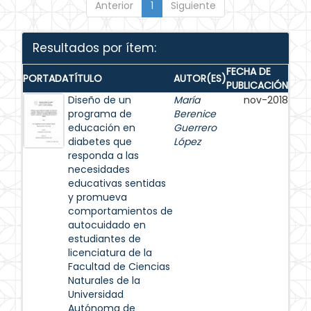
Anterior
1
Siguiente
Resultados por ítem:
FECHA DE
PORTADA
TÍTULO
AUTOR(ES)
PUBLICACIÓN
Diseño de un
María
nov-2018
programa de
Berenice
educación en
Guerrero
diabetes que
López
responda a las
necesidades
educativas sentidas
y promueva
comportamientos de
autocuidado en
estudiantes de
licenciatura de la
Facultad de Ciencias
Naturales de la
Universidad
Autónoma de