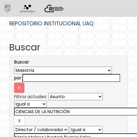
Skip
REPOSITORIO INSTITUCIONAL UAQ
navigation
Buscar
Buscar:
por
Filtros actuales: