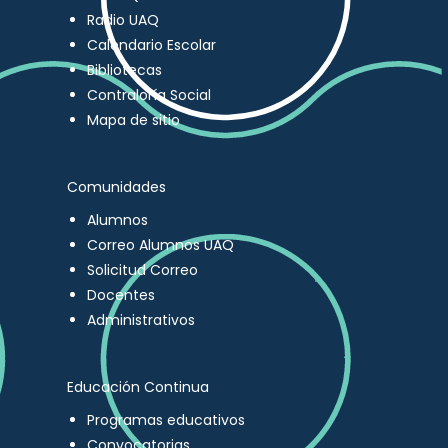
Radio UAQ
Calendario Escolar
Bibliotecas
Contraloría Social
Mapa de sitio
Comunidades
Alumnos
Correo Alumnos UAQ
Solicitud Correo
Docentes
Administrativos
Educación Continua
Programas educativos
Convocatorias