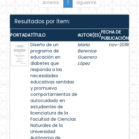
Anterior
1
Siguiente
Resultados por ítem:
FECHA DE
PORTADA
TÍTULO
AUTOR(ES)
PUBLICACIÓN
Diseño de un
María
nov-2018
programa de
Berenice
educación en
Guerrero
diabetes que
López
responda a las
necesidades
educativas sentidas
y promueva
comportamientos de
autocuidado en
estudiantes de
licenciatura de la
Facultad de Ciencias
Naturales de la
Universidad
Autónoma de