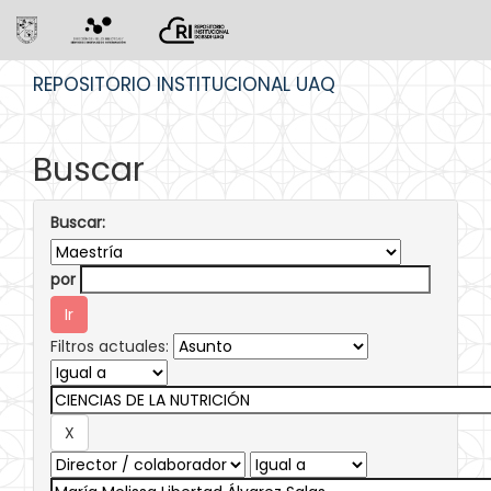
Skip
REPOSITORIO INSTITUCIONAL UAQ
navigation
Buscar
Buscar:
por
Filtros actuales: