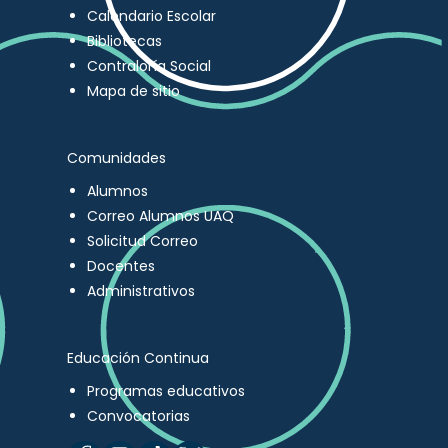
Calendario Escolar
Bibliotecas
Contraloría Social
Mapa de sitio
Comunidades
Alumnos
Correo Alumnos UAQ
Solicitud Correo
Docentes
Administrativos
Educación Continua
Programas educativos
Convocatorias