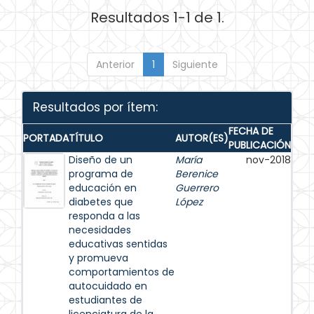
Resultados 1-1 de 1.
Anterior
1
Siguiente
Resultados por ítem:
FECHA DE
PORTADA
TÍTULO
AUTOR(ES)
PUBLICACIÓN
Diseño de un
María
nov-2018
programa de
Berenice
educación en
Guerrero
diabetes que
López
responda a las
necesidades
educativas sentidas
y promueva
comportamientos de
autocuidado en
estudiantes de