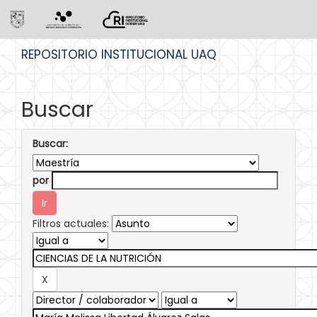
Skip
REPOSITORIO INSTITUCIONAL UAQ
navigation
Buscar
Buscar:
por
Filtros actuales: