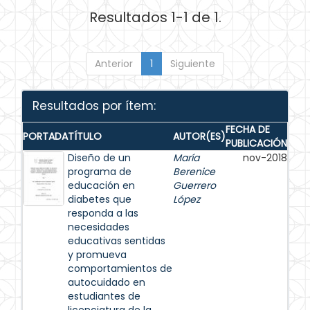
Resultados 1-1 de 1.
Anterior
1
Siguiente
Resultados por ítem:
FECHA DE
PORTADA
TÍTULO
AUTOR(ES)
PUBLICACIÓN
Diseño de un
María
nov-2018
programa de
Berenice
educación en
Guerrero
diabetes que
López
responda a las
necesidades
educativas sentidas
y promueva
comportamientos de
autocuidado en
estudiantes de