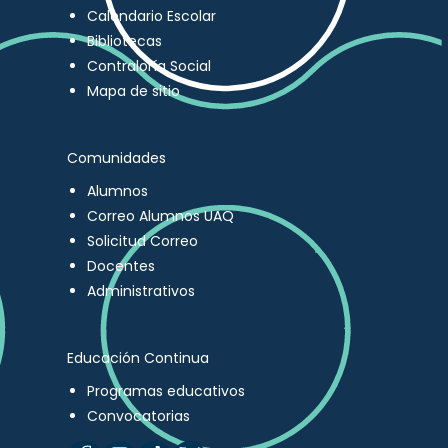
Calendario Escolar
Bibliotecas
Contraloría Social
Mapa de sitio
Comunidades
Alumnos
Correo Alumnos UAQ
Solicitud Correo
Docentes
Administrativos
Educación Continua
Programas educativos
Convocatorias