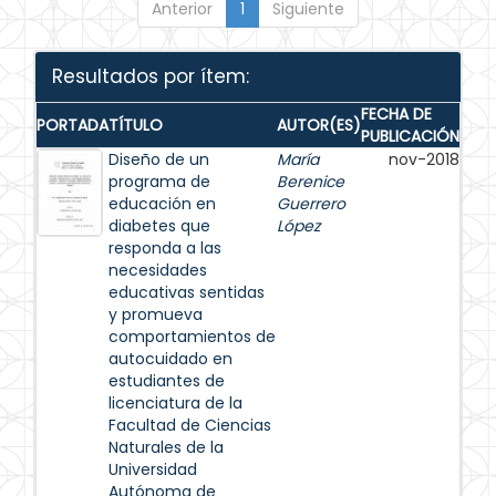
Anterior
1
Siguiente
Resultados por ítem:
FECHA DE
PORTADA
TÍTULO
AUTOR(ES)
PUBLICACIÓN
Diseño de un
María
nov-2018
programa de
Berenice
educación en
Guerrero
diabetes que
López
responda a las
necesidades
educativas sentidas
y promueva
comportamientos de
autocuidado en
estudiantes de
licenciatura de la
Facultad de Ciencias
Naturales de la
Universidad
Autónoma de