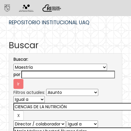
Skip
REPOSITORIO INSTITUCIONAL UAQ
navigation
Buscar
Buscar:
por
Filtros actuales: