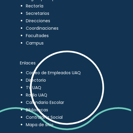
Rectoría
Secretarios
Direcciones
Coordinaciones
Facultades
Campus
Enlaces
Correo de Empleados UAQ
Directorio
TV UAQ
Radio UAQ
Calendario Escolar
Bibliotecas
Contraloría Social
Mapa de sitio