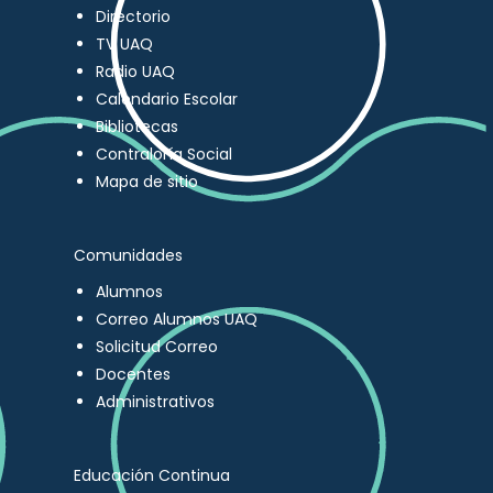
Directorio
TV UAQ
Radio UAQ
Calendario Escolar
Bibliotecas
Contraloría Social
Mapa de sitio
Comunidades
Alumnos
Correo Alumnos UAQ
Solicitud Correo
Docentes
Administrativos
Educación Continua