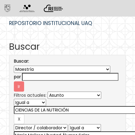
Skip
REPOSITORIO INSTITUCIONAL UAQ
navigation
Buscar
Buscar:
por
Filtros actuales: