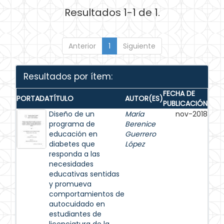
Resultados 1-1 de 1.
Anterior
1
Siguiente
Resultados por ítem:
FECHA DE
PORTADA
TÍTULO
AUTOR(ES)
PUBLICACIÓN
Diseño de un
María
nov-2018
programa de
Berenice
educación en
Guerrero
diabetes que
López
responda a las
necesidades
educativas sentidas
y promueva
comportamientos de
autocuidado en
estudiantes de