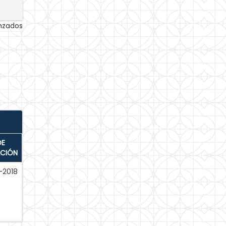
anzados
DE
ACIÓN
-2018