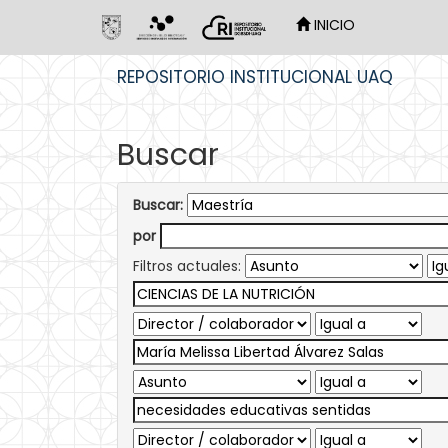
INICIO
Skip
REPOSITORIO INSTITUCIONAL UAQ
navigation
Buscar
Buscar:
por
Filtros actuales: