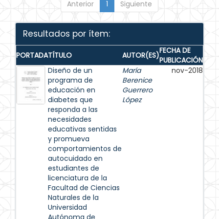
Anterior
1
Siguiente
Resultados por ítem:
FECHA DE
PORTADA
TÍTULO
AUTOR(ES)
PUBLICACIÓN
Diseño de un
María
nov-2018
programa de
Berenice
educación en
Guerrero
diabetes que
López
responda a las
necesidades
educativas sentidas
y promueva
comportamientos de
autocuidado en
estudiantes de
licenciatura de la
Facultad de Ciencias
Naturales de la
Universidad
Autónoma de