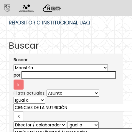
Skip
REPOSITORIO INSTITUCIONAL UAQ
navigation
Buscar
Buscar:
por
Filtros actuales: