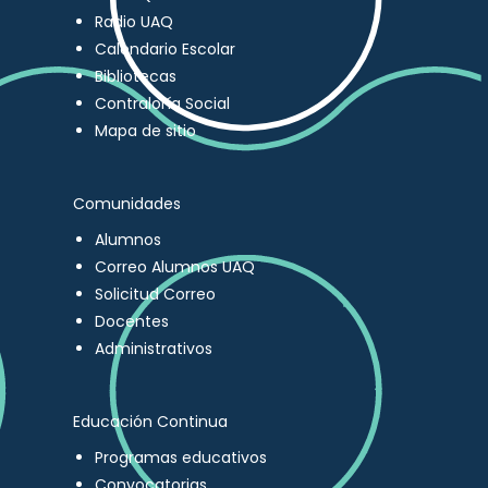
Radio UAQ
Calendario Escolar
Bibliotecas
Contraloría Social
Mapa de sitio
Comunidades
Alumnos
Correo Alumnos UAQ
Solicitud Correo
Docentes
Administrativos
Educación Continua
Programas educativos
Convocatorias