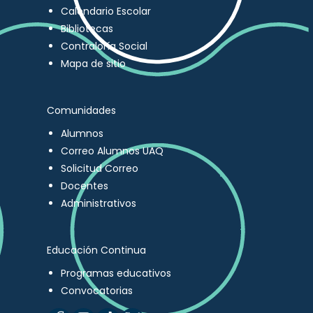
Calendario Escolar
Bibliotecas
Contraloría Social
Mapa de sitio
Comunidades
Alumnos
Correo Alumnos UAQ
Solicitud Correo
Docentes
Administrativos
Educación Continua
Programas educativos
Convocatorias