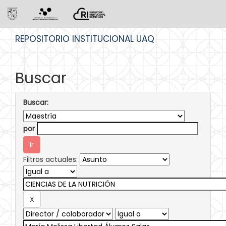
Skip
REPOSITORIO INSTITUCIONAL UAQ
navigation
Buscar
Buscar:
por
Filtros actuales: