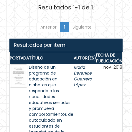
Resultados 1-1 de 1.
Anterior
1
Siguiente
Resultados por ítem:
FECHA DE
PORTADA
TÍTULO
AUTOR(ES)
PUBLICACIÓN
Diseño de un
María
nov-2018
programa de
Berenice
educación en
Guerrero
diabetes que
López
responda a las
necesidades
educativas sentidas
y promueva
comportamientos de
autocuidado en
estudiantes de