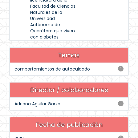
licenciatura de la
Facultad de Ciencias
Naturales de la
Universidad
Autónoma de
Querétaro que viven
con diabetes.
Temas
comportamientos de autocuidado
1
Director / colaboradores
Adriana Aguilar Garza
1
Fecha de publicación