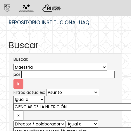
Skip
REPOSITORIO INSTITUCIONAL UAQ
navigation
Buscar
Buscar:
por
Filtros actuales: