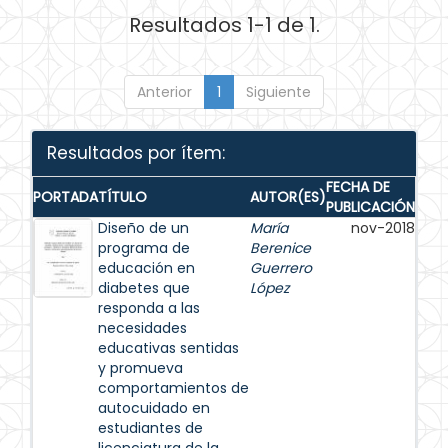
Resultados 1-1 de 1.
Anterior
1
Siguiente
Resultados por ítem:
FECHA DE
PORTADA
TÍTULO
AUTOR(ES)
PUBLICACIÓN
Diseño de un
María
nov-2018
programa de
Berenice
educación en
Guerrero
diabetes que
López
responda a las
necesidades
educativas sentidas
y promueva
comportamientos de
autocuidado en
estudiantes de