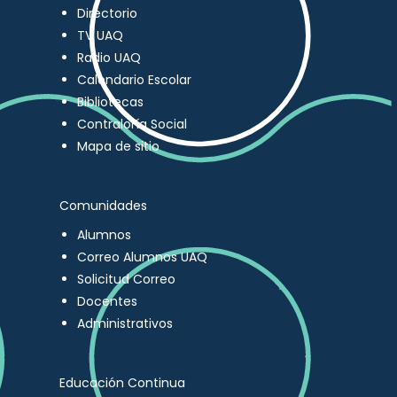
Directorio
TV UAQ
Radio UAQ
Calendario Escolar
Bibliotecas
Contraloría Social
Mapa de sitio
Comunidades
Alumnos
Correo Alumnos UAQ
Solicitud Correo
Docentes
Administrativos
Educación Continua