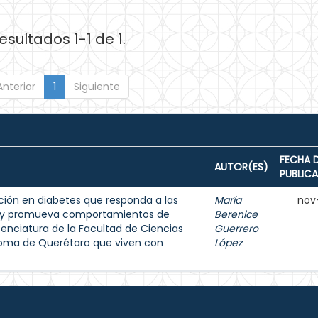
esultados 1-1 de 1.
Anterior
1
Siguiente
FECHA 
AUTOR(ES)
PUBLIC
ión en diabetes que responda a las
María
nov
s y promueva comportamientos de
Berenice
enciatura de la Facultad de Ciencias
Guerrero
noma de Querétaro que viven con
López