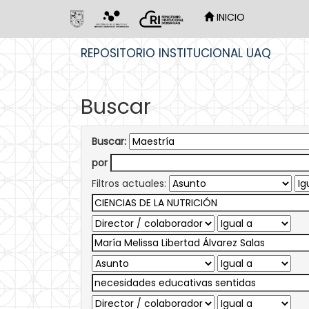
INICIO
Skip
REPOSITORIO INSTITUCIONAL UAQ
navigation
Buscar
Buscar:
por
Filtros actuales: