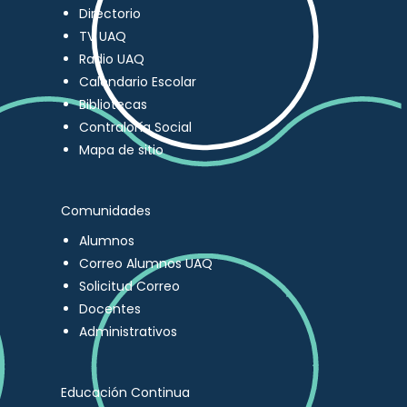
Directorio
TV UAQ
Radio UAQ
Calendario Escolar
Bibliotecas
Contraloría Social
Mapa de sitio
Comunidades
Alumnos
Correo Alumnos UAQ
Solicitud Correo
Docentes
Administrativos
Educación Continua