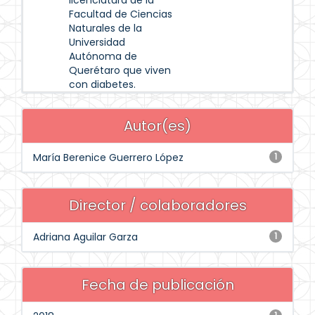
licenciatura de la
Facultad de Ciencias
Naturales de la
Universidad
Autónoma de
Querétaro que viven
con diabetes.
Autor(es)
María Berenice Guerrero López
1
Director / colaboradores
Adriana Aguilar Garza
1
Fecha de publicación