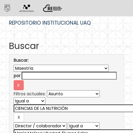
Skip
REPOSITORIO INSTITUCIONAL UAQ
navigation
Buscar
Buscar:
por
Filtros actuales: