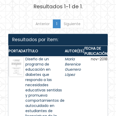
Resultados 1-1 de 1.
Anterior
1
Siguiente
Resultados por ítem:
FECHA DE
PORTADA
TÍTULO
AUTOR(ES)
PUBLICACIÓN
Diseño de un
María
nov-2018
programa de
Berenice
educación en
Guerrero
diabetes que
López
responda a las
necesidades
educativas sentidas
y promueva
comportamientos de
autocuidado en
estudiantes de