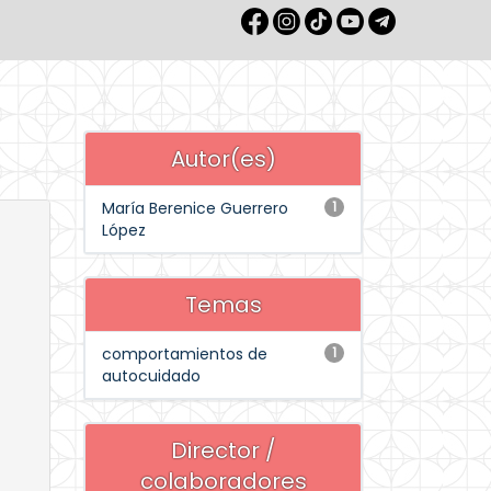
Autor(es)
María Berenice Guerrero
1
López
Temas
comportamientos de
1
autocuidado
Director /
colaboradores