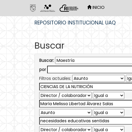
INICIO
Skip
REPOSITORIO INSTITUCIONAL UAQ
navigation
Buscar
Buscar:
por
Filtros actuales: