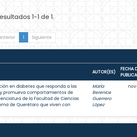
esultados 1-1 de 1.
Anterior
1
Siguiente
FECHA 
AUTOR(ES)
PUBLIC
ión en diabetes que responda a las
María
nov
s y promueva comportamientos de
Berenice
enciatura de la Facultad de Ciencias
Guerrero
noma de Querétaro que viven con
López